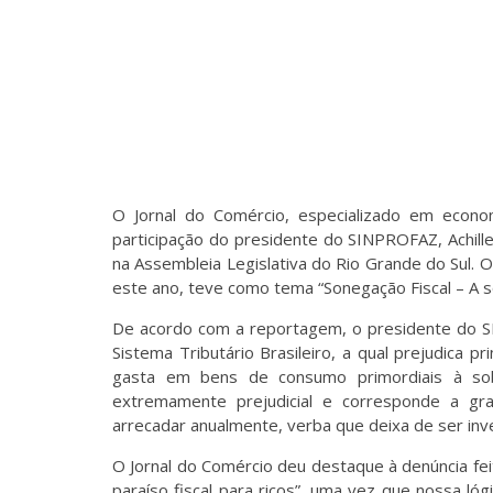
O Jornal do Comércio, especializado em econ
participação do presidente do SINPROFAZ, Achilles
na Assembleia Legislativa do Rio Grande do Sul. 
este ano, teve como tema “Sonegação Fiscal – A s
De acordo com a reportagem, o presidente do SI
Sistema Tributário Brasileiro, a qual prejudica p
gasta em bens de consumo primordiais à sob
extremamente prejudicial e corresponde a gr
arrecadar anualmente, verba que deixa de ser in
O Jornal do Comércio deu destaque à denúncia feit
paraíso fiscal para ricos”, uma vez que nossa lóg