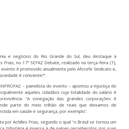
omia e negócios do Rio Grande do Sul, deu destaque à
 Frias, no 17º SEFAZ Debate, realizado na terça-feira (7),
O evento é promovido anualmente pelo Afocefe Sindicato e,
ociedade é conivente?”.
NPROFAZ – painelista do evento – apontou a injustiça do
rincipalmente aqueles cidadãos cuja totalidade do salário é
revivência: “A sonegação das grandes corporações é
ande parte do meio trilhão de reais que deixamos de
vestida em saúde e segurança, por exemplo”.
a por Achilles Frias, segundo o qual “o Brasil se tornou um
ica tributária é inversa à de países reconhecidos por suas