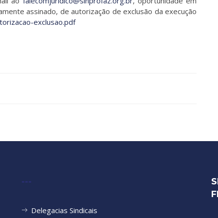
mail ao
falecomjuridico@sinprofaz.org.br
, oportunidade em
amente assinado, de autorização de exclusão da execução
torizacao-exclusao.pdf
|
---
S
F
Delegacias Sindicais