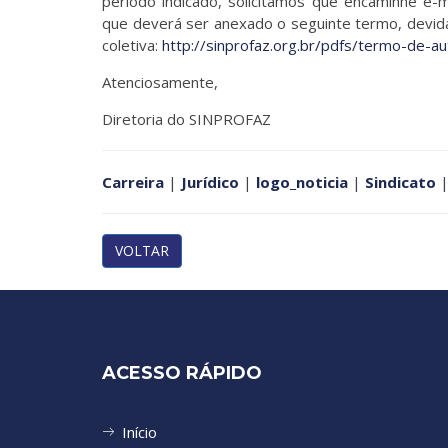
período indicado, solicitamos que encaminhe e-
que deverá ser anexado o seguinte termo, devid
coletiva:
http://sinprofaz.org.br/pdfs/termo-de-au
Atenciosamente,
Diretoria do SINPROFAZ
Carreira
|
Jurídico
|
logo_noticia
|
Sindicato
VOLTAR
ACESSO RÁPIDO
Início