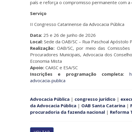
país e reforça o compromisso permanente com a ex
Serviço
II Congresso Catarinense da Advocacia Pública
Data:
25 e 26 de junho de 2026
Local:
Sede da OAB/SC – Rua Paschoal Apóstolo Pít
Realização:
OAB/SC, por meio das Comissões de
Procuradores Municipais, Advocacia dos Conselho
Economia Mista
Apoio:
CAASC e ESA/SC
Inscrições e programação completa:
h
advocacia-publica
Advocacia Pública
|
congresso jurídico
|
execu
da Advocacia Pública
|
OAB Santa Catarina
|
procuradoria da fazenda nacional
|
Reforma T