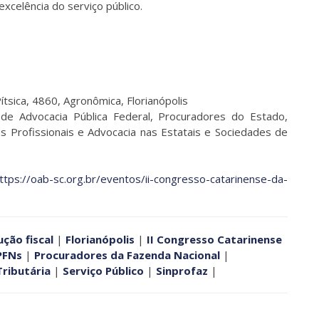
celência do serviço público.
sica, 4860, Agronômica, Florianópolis
 Advocacia Pública Federal, Procuradores do Estado,
s Profissionais e Advocacia nas Estatais e Sociedades de
ttps://oab-sc.org.br/eventos/ii-congresso-catarinense-da-
ção fiscal
|
Florianópolis
|
II Congresso Catarinense
PFNs
|
Procuradores da Fazenda Nacional
|
ributária
|
Serviço Público
|
Sinprofaz
|