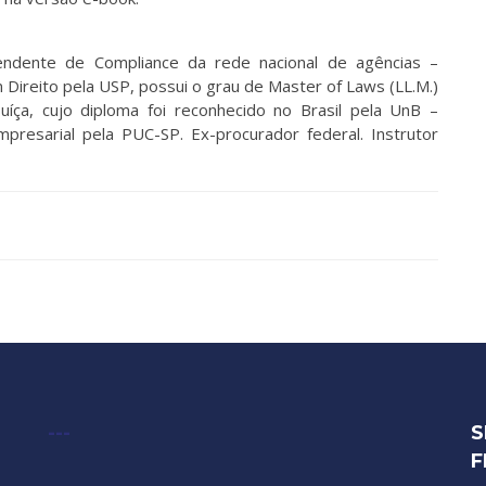
endente de Compliance da rede nacional de agências –
 Direito pela USP, possui o grau de Master of Laws (LL.M.)
uíça, cujo diploma foi reconhecido no Brasil pela UnB –
presarial pela PUC-SP. Ex-procurador federal. Instrutor
---
S
F