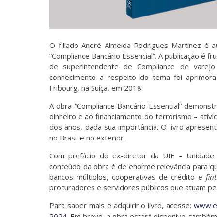
O filiado André Almeida Rodrigues Martinez é au
“Compliance Bancário Essencial”. A publicação é fr
de superintendente de Compliance de varejo
conhecimento a respeito do tema foi aprimorad
Fribourg, na Suíça, em 2018.
A obra “Compliance Bancário Essencial” demonst
dinheiro e ao financiamento do terrorismo – ativ
dos anos, dada sua importância. O livro apresen
no Brasil e no exterior.
Com prefácio do ex-diretor da UIF – Unidade d
conteúdo da obra é de enorme relevância para qu
bancos múltiplos, cooperativas de crédito e
fin
procuradores e servidores públicos que atuam per
Para saber mais e adquirir o livro, acesse:
www.ed
2024
. Em breve, a obra estará disponível também