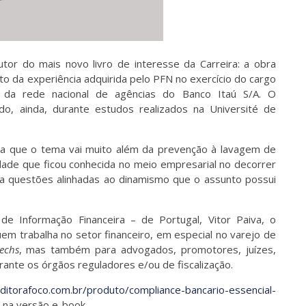
tor do mais novo livro de interesse da Carreira: a obra
uto da experiência adquirida pelo PFN no exercício do cargo
 da rede nacional de agências do Banco Itaú S/A. O
o, ainda, durante estudos realizados na Université de
ra que o tema vai muito além da prevenção à lavagem de
idade que ficou conhecida no meio empresarial no decorrer
ta questões alinhadas ao dinamismo que o assunto possui
e Informação Financeira – de Portugal, Vitor Paiva, o
em trabalha no setor financeiro, em especial no varejo de
techs
, mas também para advogados, promotores, juízes,
ante os órgãos reguladores e/ou de fiscalização.
itorafoco.com.br/produto/compliance-bancario-essencial-
 na versão e-book.