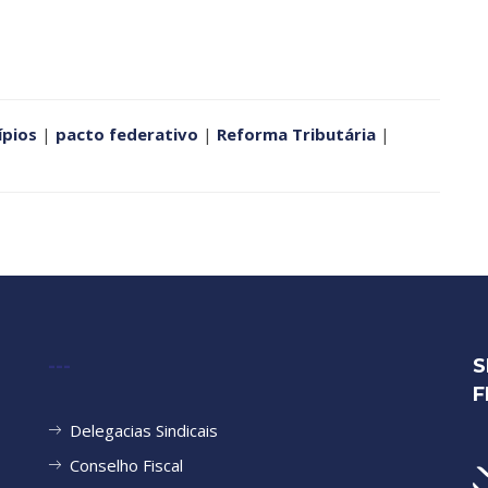
ípios
|
pacto federativo
|
Reforma Tributária
|
---
S
F
Delegacias Sindicais
Conselho Fiscal