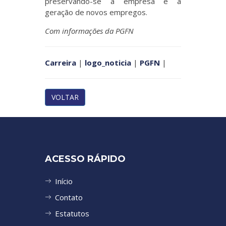
preservando-se a empresa e a
geração de novos empregos.
Com informações da PGFN
Carreira
|
logo_noticia
|
PGFN
|
VOLTAR
ACESSO RÁPIDO
Início
Contato
Estatutos