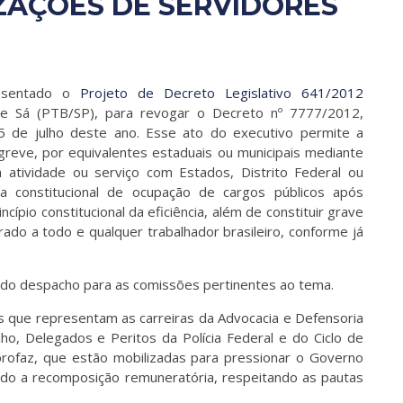
ZAÇÕES DE SERVIDORES
presentado o
Projeto de Decreto Legislativo 641/2012
de Sá (PTB/SP), para revogar o Decreto nº 7777/2012,
25 de julho deste ano. Esse ato do executivo permite a
 greve, por equivalentes estaduais ou municipais mediante
atividade ou serviço com Estados, Distrito Federal ou
ra constitucional de ocupação de cargos públicos após
cípio constitucional da eficiência, além de constituir grave
rado a todo e qualquer trabalhador brasileiro, conforme já
ndo despacho para as comissões pertinentes ao tema.
s que representam as carreiras da Advocacia e Defensoria
lho, Delegados e Peritos da Polícia Federal e do Ciclo de
profaz, que estão mobilizadas para pressionar o Governo
ndo a recomposição remuneratória, respeitando as pautas