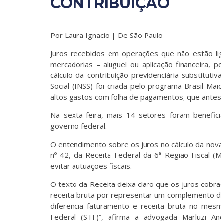
CONTRIBUIÇÃO
Por Laura Ignacio | De São Paulo
Juros recebidos em operações que não estão li
mercadorias – aluguel ou aplicação financeira, 
cálculo da contribuição previdenciária substituti
Social (INSS) foi criada pelo programa Brasil Ma
altos gastos com folha de pagamentos, que antes e
Na sexta-feira, mais 14 setores foram benefi
governo federal.
O entendimento sobre os juros no cálculo da nova
nº 42, da Receita Federal da 6ª Região Fiscal (
evitar autuações fiscais.
O texto da Receita deixa claro que os juros cob
receita bruta por representar um complemento do
diferencia faturamento e receita bruta no mes
Federal (STF)”, afirma a advogada Marluzi A