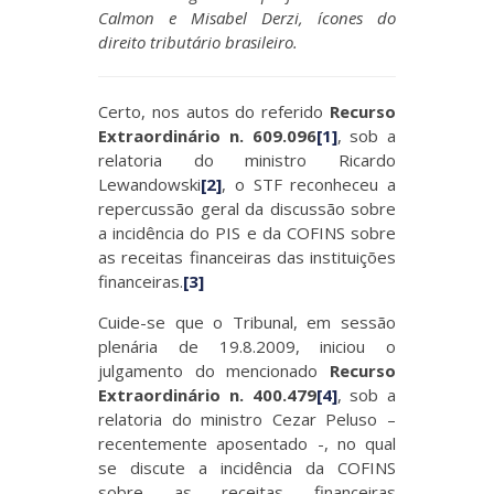
Calmon e Misabel Derzi, ícones do
direito tributário brasileiro.
Certo, nos autos do referido
Recurso
Extraordinário n. 609.096
[1]
, sob a
relatoria do ministro Ricardo
Lewandowski
[2]
, o STF reconheceu a
repercussão geral da discussão sobre
a incidência do PIS e da COFINS sobre
as receitas financeiras das instituições
financeiras.
[3]
Cuide-se que o Tribunal, em sessão
plenária de 19.8.2009, iniciou o
julgamento do mencionado
Recurso
Extraordinário n. 400.479
[4]
, sob a
relatoria do ministro Cezar Peluso –
recentemente aposentado -, no qual
se discute a incidência da COFINS
sobre as receitas financeiras