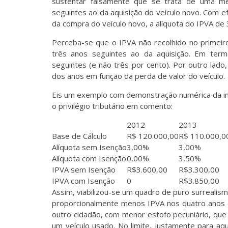
sustentar falsamente que se trata de uma 
seguintes ao da aquisição do veículo novo. Com e
da compra do veículo novo, a alíquota do IPVA de
Perceba-se que o IPVA não recolhido no primei
três anos seguintes ao da aquisição. Em ter
seguintes (e não três por cento). Por outro lado,
dos anos em função da perda de valor do veículo.
Eis um exemplo com demonstração numérica da in
o privilégio tributário em comento:
2012
2013
Base de Cálculo
R$ 120.000,00
R$ 110.000,0
Alíquota sem Isenção
3,00%
3,00%
Alíquota com Isenção
0,00%
3,50%
IPVA sem Isenção
R$3.600,00
R$3.300,00
IPVA com Isenção
0
R$3.850,00
Assim, viabilizou-se um quadro de puro surrealism
proporcionalmente menos IPVA nos quatro anos c
outro cidadão, com menor estofo pecuniário, qu
um veículo usado. No limite, justamente para aq