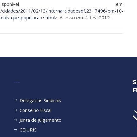
onível em:
cia/cidades/2011/02/13/interna_cidadesdf,23 7496/em-10-
-mais-que-populacao.shtml>
. Acesso em: 4. fev. 2012.
---
S
F
Delegacias Sindicais
Conselho Fiscal
Junta de Julgamento
CEJURIS