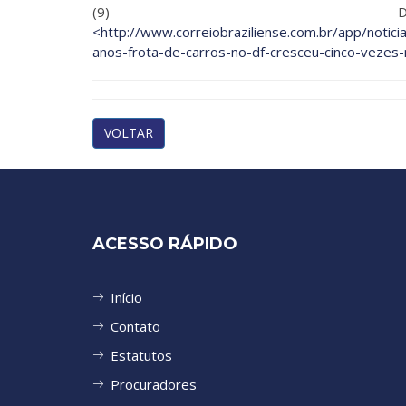
(9) Disp
<http://www.correiobraziliense.com.br/app/noti
anos-frota-de-carros-no-df-cresceu-cinco-vezes
VOLTAR
ACESSO RÁPIDO
Início
Contato
Estatutos
Procuradores