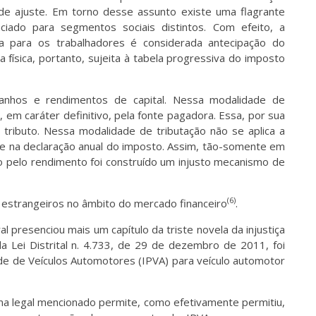
de ajuste. Em torno desse assunto existe uma flagrante
ciado para segmentos sociais distintos. Com efeito, a
sa para os trabalhadores é considerada antecipação do
física, portanto, sujeita à tabela progressiva do imposto
ganhos e rendimentos de capital. Nessa modalidade de
o, em caráter definitivo, pela fonte pagadora. Essa, por sua
do tributo. Nessa modalidade de tributação não se aplica a
te na declaração anual do imposto. Assim, tão-somente em
 pelo rendimento foi construído um injusto mecanismo de
(6)
 estrangeiros no âmbito do mercado financeiro
.
l presenciou mais um capítulo da triste novela da injustiça
a da Lei Distrital n. 4.733, de 29 de dezembro de 2011, foi
e de Veículos Automotores (IPVA) para veículo automotor
loma legal mencionado permite, como efetivamente permitiu,