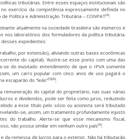
líticas tributárias. Entre esses espaços institucionais são
, no exercício da competência expressamente definida no
(4)
 de Política e Administração Tributária – CONPAT
.
reinante atualmente na sociedade brasileira são inúmeros e
 nos laboratórios dos formuladores da política tributária.
ns desses expedientes:
rabalho, por extensão), aliviando outras bases econômicas
orrente do capital). Ilustre-se esse ponto com uma das
ata-se do inusitado entendimento de que o IPVA somente
Assim, um carro popular com cinco anos de uso pagará o
(5)(6)
ha escaparão do “leão”
;
, a remuneração do capital do proprietário, nas suas várias
 lucros e dividendos, pode ser feita como juros, reduzindo
bido a esse título pelo sócio ou acionista será tributado
revelando-se, assim, um tratamento profundamente injusto
es do trabalho. Alerte-se que esse mecanismo fiscal,
(6)
oso, não possui similar em nenhum outro país
;
s e da remessa de lucros para o exterior. Não há tributação