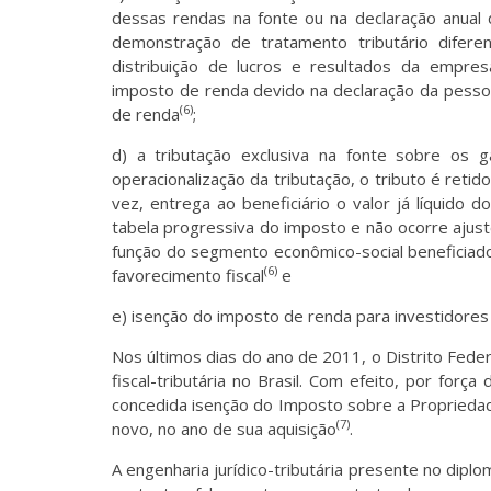
dessas rendas na fonte ou na declaração anual 
demonstração de tratamento tributário diferen
distribuição de lucros e resultados da empre
imposto de renda devido na declaração da pessoa 
(6)
de renda
;
d) a tributação exclusiva na fonte sobre os 
operacionalização da tributação, o tributo é retid
vez, entrega ao beneficiário o valor já líquido 
tabela progressiva do imposto e não ocorre ajus
função do segmento econômico-social beneficiado
(6)
favorecimento fiscal
e
e) isenção do imposto de renda para investidores
Nos últimos dias do ano de 2011, o Distrito Federa
fiscal-tributária no Brasil. Com efeito, por forç
concedida isenção do Imposto sobre a Propriedad
(7)
novo, no ano de sua aquisição
.
A engenharia jurídico-tributária presente no dip