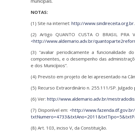
municipais.
NOTAS:
(1) Site na internet:
http://www.sindireceita.org.br
.
(2) Artigo QUANTO CUSTA O BRASIL PRA VOCÊ
<http://www.aldemario.adv.br/quantoparte2refor
(3) “avaliar periodicamente a funcionalidade d
componentes, e o desempenho das administrações 
e dos Municípios”.
(4) Previsto em projeto de lei apresentado na C
(5) Recurso Extraordinário n. 255.111/SP. Julgado
(6) Ver:
http://www.aldemario.adv.br/mestradodis
(7) Disponível em:
<http://www.fazenda.df.gov.br/
txtNumero=4733&txtAno=2011&txtTipo=5&txtPa
(8) Art. 103, inciso V, da Constituição.