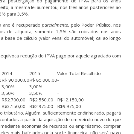
mera postergação do pagamento do IPVA para os anos
feito, a mesma lei aumentou, nos três anos posteriores ao
 3% para 3,5%.
ro ano é recuperado
parcialmente
, pelo Poder Público, nos
mos de alíquota, somente 1,5% são cobrados nos anos
 a base de cálculo (valor venal do automóvel) cai ao longo
equívoca redução do IPVA pago por aquele agraciado com
2014
2015
Valor Total Recolhido
0
R$ 90.000,00
R$ 85.000,00
–
3,00%
3,00%
–
3,50%
3,50%
–
R$2.700,00
R$2.550,00
R$12.150,00
R$3.150,00
R$2.975,00
R$9.975,00
o tributário. Alguém, suficientemente endinheirado, pagará
ontados a partir da aquisição de um veículo novo do que
e mediante economia de recursos ou empréstimo, comprar
ueles mais bafejados pela sorte financeira, não será pago