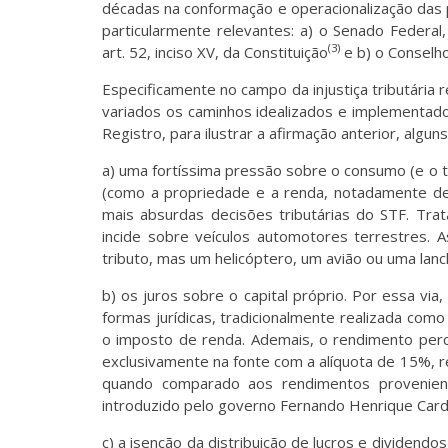
décadas na conformação e operacionalização das po
particularmente relevantes: a) o Senado Federal
(3)
art. 52, inciso XV, da Constituição
e b) o Conselho
Especificamente no campo da injustiça tributária 
variados os caminhos idealizados e implementados
Registro, para ilustrar a afirmação anterior, algu
a) uma fortíssima pressão sobre o consumo (e o t
(como a propriedade e a renda, notadamente dec
mais absurdas decisões tributárias do STF. Tr
incide sobre veículos automotores terrestres. 
tributo, mas um helicóptero, um avião ou uma lanc
b) os juros sobre o capital próprio. Por essa via
formas jurídicas, tradicionalmente realizada como
o imposto de renda. Ademais, o rendimento perce
exclusivamente na fonte com a alíquota de 15%, 
quando comparado aos rendimentos provenient
introduzido pelo governo Fernando Henrique Card
c) a isenção da distribuição de lucros e dividendo