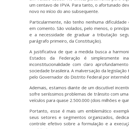
um centavo de IPVA. Para tanto, o afortunado deve
novo no início do ano subsequente.
Particularmente, não tenho nenhuma dificuldade de
em comento. São violados, pelo menos, o princípio d
e a necessidade de graduar a tributação segu
parágrafo primeiro, da Constituição).
A justificativa de que a medida busca a harmoni
Estados da Federação é simplesmente inace
inconstitucionalidade com claro aprofundamento
sociedade brasileira. A malversação da legislaçã
pelo Governador do Distrito Federal por interméd
Ademais, estamos diante de um discutível incentiv
sofre seriíssimos problemas de trânsito com uma 
veículos para quase 2.500.000 (dois milhões e qui
Portanto, esse é mais um emblemático exemplo 
seus setores e segmentos organizados, dedica
controle efetivo sobre a formulação e a execução 