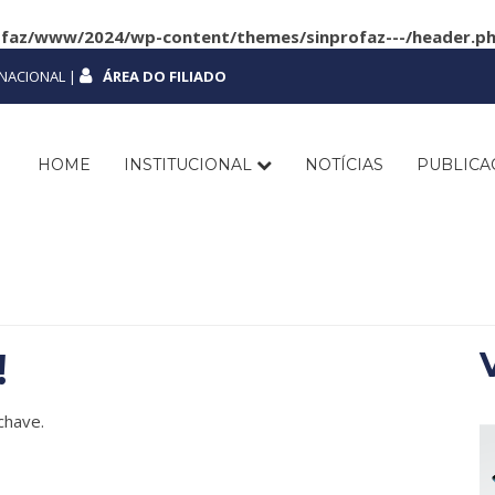
ofaz/www/2024/wp-content/themes/sinprofaz---/header.p
NACIONAL |
ÁREA DO FILIADO
HOME
INSTITUCIONAL
NOTÍCIAS
PUBLIC
!
chave.