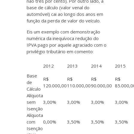
não três por cento). Por outro lado, a
base de cálculo (valor venal do
automóvel) cai ao longo dos anos em
função da perda de valor do veículo.
Eis um exemplo com demonstração
numérica da inequívoca redução do
IPVA pago por aquele agraciado com o
privilégio tributário em comento:
2012
2013
2014
2015
Base
R$
R$
R$
R$
de
120.000,00
110.000,00
90.000,00
85.000,0
Cálculo
Alíquota
sem
3,00%
3,00%
3,00%
3,00%
Isenção
Alíquota
com
0,00%
3,50%
3,50%
3,50%
Isenção