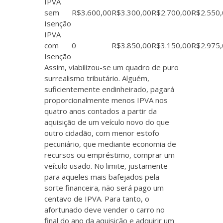
IPVA
sem
R$3.600,00
R$3.300,00
R$2.700,00
R$2.550,
Isenção
IPVA
com
0
R$3.850,00
R$3.150,00
R$2.975,
Isenção
Assim, viabilizou-se um quadro de puro
surrealismo tributário. Alguém,
suficientemente endinheirado, pagará
proporcionalmente menos IPVA nos
quatro anos contados a partir da
aquisição de um veículo novo do que
outro cidadão, com menor estofo
pecuniário, que mediante economia de
recursos ou empréstimo, comprar um
veículo usado. No limite, justamente
para aqueles mais bafejados pela
sorte financeira, não será pago um
centavo de IPVA. Para tanto, o
afortunado deve vender o carro no
final do ano da aquisição e adquirir um